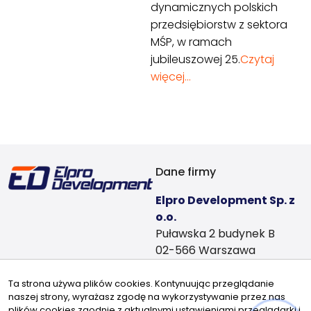
dynamicznych polskich
przedsiębiorstw z sektora
MŚP, w ramach
jubileuszowej 25.
Czytaj
więcej…
Dane firmy
Elpro Development Sp. z
o.o.
Puławska 2 budynek B
02-566 Warszawa
Dane kontaktowe
Ta strona używa plików cookies. Kontynuując przeglądanie
najem@elprodevelopment.pl
naszej strony, wyrażasz zgodę na wykorzystywanie przez nas
Znajdziesz nas tu
plików cookies zgodnie z aktualnymi ustawieniami przeglądarki i