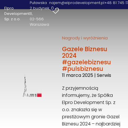
Puławska
najem@elprodevelopment.pl
+48 81 745 1
0
Elpro
2 budynek
Development
B
Elpro Development Sp. z o.o.
Sp. z o.o.
02-566
Puławska 2 budynek B
Warszawa
02-566 Warszawa
+48 81 745 17 78
Nagrody i wyróżnienia
najem@elprodevelopment.pl
Gazele Biznesu
2024
#gazelebiznesu
#pulsbiznesu
11 marca 2025
|
Serwis
Z przyjemnością
informujemy, że Spółka
Elpro Development Sp. z
o.o. znalazła się w
prestiżowym gronie Gazel
Biznesu 2024 – najbardziej